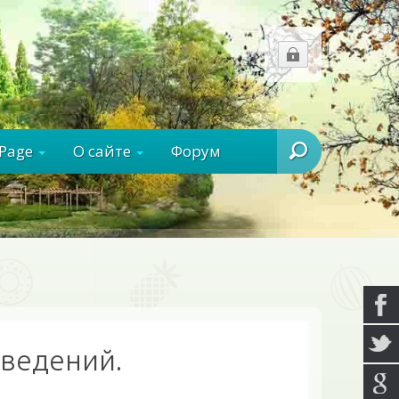
rPage
О сайте
Форум
Ищем?
аведений.