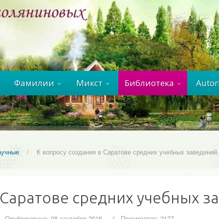
Фамилии
Микст
Библиотека
Auto
аучные
/
К вопросу создания в Саратове средних учебных заведений.
 Саратове средних учебных з
Опубликовано: 08 сентября 2016
Просмотров: 2177