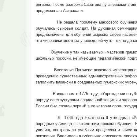
региона. После разгрома Саратова пугачевцами в ав
продолжена в Астрахани.
Не решала проблему массового обучения и сущес
обучались сыновья солдат. Ни духовная семинари
предназначены для обучения широких слоев населен
что чиновники местных учреждений чуть - ли не до к
Обучение у так называемых «мастеров грамоты» н
школьных пособий, не имеющие педагогической подго
Восстание Пугачева показало императрице, что м
проведению существенных административных реформ
заполнить вакансии в создаваемых губернских учре
В изданном в 1775 году, «Учреждении о губерния
наряду со структурами социальной защиты и здравоо
России был создан первый в ее истории орган госуд
В 1786 года Екатерина II утвердила «Устав на
народные училища с пятилетним сроком обучения. 
училищ, контроль за учебным процессом и качеств
призрения. Вводилась в губерниях должность дирек