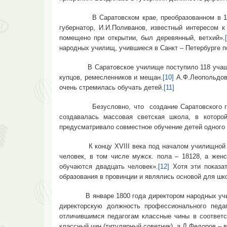
В Саратовском крае, преобразованном в 1780 го
губернатор, И.И.Поливанов, известный интересом 
помещено при открытии, был деревянный, ветхий».
народных училищ, учившиеся в Санкт – Петербурге п
В Саратовское училище поступило 118 учащихся. 
купцов, ремесленников и мещан.
[10]
А.Ф.Леопольдов,
очень стремилась обучать детей.
[11]
Безусловно, что создание Саратовского главног
создавалась массовая светская школа, в которо
предусматривало совместное обучение детей одного 
К концу XVIII века под началом училищной комис
человек, в том числе мужск. пола – 18128, а женс
обучаются двадцать человек».
[12]
Хотя эти показат
образования в провинции и являлись основой для ш
В январе 1800 года директором народных училищ 
директорскую должность профессионального педаг
отличившимся педагогам классные чины в соответс
классный чин (титулярный советник), а Д.Федоров – в