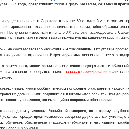
густе 1774 года, превративших город в груду развалин, семинария прек
твовавшая в Саратове в начале 80-х годов XVIII столетия гарни
я, ни гарнизонная школа не являлись массовыми, общеобразователь
ия. Неслучайно известный в начале ХХ столетия исследователь Саратов
онца XVIII века были в своем большинстве крайне невежественны и безг
е соответствовало необходимым требованиям. Отсутствие професси
товки учителя, ограниченный круг изучаемых дисциплин – все это подк
естная администрация не в состоянии поддерживать стабильный по
, а это в свою очередь поставило
вопрос о формировании
значительн
ждениях
х» выделялось особым пунктом положение о создании в каждой губе
хранения должны были подчиняться и школы «для всех тех, кои добров
арственного управления, занимающийся вопросами образования.
родным училищам Российской империи», по которому в губернски
В уездных городах предписывалось создание двухклассных училищ с 
ом обучения, обеспечение учащихся учебниками и наглядными пособ
тора народных училищ.