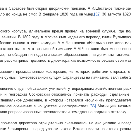
аратове был открыт дворянский пансион. А.И.Шестаков также зан
о до конца не смог. В феврале 1820 года он умер.
[32]
30 августа 1820
рпуса, длительное время провел на военной службе, где польз
 занятий. В 1802 году в Москве был издан его перевод книги Вульпиус
Москве вышла в свет комедия А.М.Ченыкаева «Неслыханное диво или
ректора только что возникшей гимназии А.М.Ченыкаев был менее всег
ью, не обладая ни педагогическим образованием, ни должным тактом».
аев рассматривал должность директора как возможность решать свои ма
ромышленные мастерские, «в которых работали сторожа, отста
из суммы, пожертвованной купцом Саранцевым на гимназию, взял себе 2
 с группой старших учителей, утверждавших хозяйственные расход
ии и географии Сосновский отказались признать расходы, сделанные
специальное донесение, в котором «старался изобличить преподавател
ложное обвинение в кощунстве и богохульстве».
[36]
Магницкий незамед
иво репрессированные преподаватели немедленно подали в отставку.
ол директора отрицательно сказывались на дисциплине и поведен
ники Чекмаревы… перед уроком закона Божия писали на стенах разны