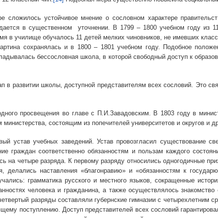
илось устойчивое мнение о сословном характере правительствен
ается в существенном уточнении. В 1799 – 1800 учебном году из 1
мя в училище обучалось 11 детей мелких чиновников, не имевших классн
артина сохранялась и в 1800 – 1801 учебном году. Подобное полож
кладывалась бессословная школа, в которой свободный доступ к образов
развитии школы, доступной представителям всех сословий. Это связ
просвещения во главе с П.И.Завадовским. В 1803 году в министер
министерства, состоящим из попечителей университетов и округов и д
в учебных заведений. Устав провозгласил существование светс
ие граждан соответственно обязанностям и пользам каждого состоян
ь на четыре разряда. К первому разряду относились одногодичные при
я, делались наставления «благонравию» и «обязанностям к государю
чались: грамматика русского и местного языков, сокращенные истор
анностях человека и гражданина, а также осуществлялось знакомство
четвертый разряды составляли губернские гимназии с четырехлетним с
щему поступлению. Доступ представителей всех сословий гарантирова