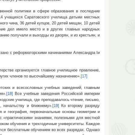
ной политики в сфере образования в последние
14 учащихся Саратовского училища детьми местных
ого чина, 36 детей купцов, 20 детей мещан, 10 детей
ение дел имело место и в других главных народных
анию получали и выходцы из дворян, и из крестьян, и
ано с реформаторскими начинаниями Александра Iи
стве организуется главное училищное правление,
ругих членов по высочайшему назначению».
[17]
ких и всесословных учебных заведений, главным
ия».
[18]
Все учебные заведения Российской империи
ходские училища, где преподавалось чтение, письмо,
, начальству и ближнему».
[19]
Ко второму разряду
ия и география, первоначальные основы геометрии и
 с «практическими знаниями, полезными для местной
роком обучения и трехгодичные университеты. Каждое
лся бесплатным обучением во всех разрядах. Однако