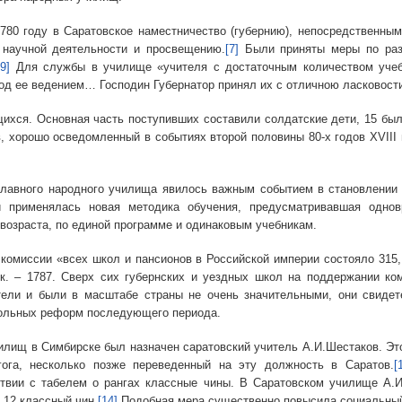
ду в Саратовское наместничество (губернию), непосредственным 
к научной деятельности и просвещению.
[7]
Были приняты меры по ра
[9]
Для службы в училище «учителя с достаточным количеством учеб
од ее ведением… Господин Губернатор принял их с отличною ласковост
Основная часть поступивших составили солдатские дети, 15 были д
 хорошо осведомленный в событиях второй половины 80-х годов XVIII 
о народного училища явилось важным событием в становлении и р
й применялась новая методика обучения, предусматривавшая одно
возраста, по единой программе и одинаковым учебникам.
сии «всех школ и пансионов в Российской империи состояло 315, у
к. – 1787. Сверх сих губернских и уездных школ на поддержании ко
ели и были в масштабе страны не очень значительными, они свидет
кольных реформ последующего периода.
в Симбирске был назначен саратовский учитель А.И.Шестаков. Это б
ога, несколько позже переведенный на эту должность в Саратов.
[
твии с табелем о рангах классные чины. В Саратовском училище А.
 12 классный чин.
[14]
Подобная мера существенно повысила социальный