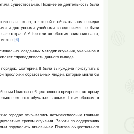
ратила существование. Позднее ее деятельность была
зонная школа, в которой в обязательном порядке
ными и доступными учебными заведениями, не были
ского края А.А.Гераклитов обратил внимание на то,
рамотны.
[6]
онально созданных методик обучения, учебников и
репляет справедливость данного вывода.
рядок. Екатерина II была вынуждена приступить к
ой прослойки образованных людей, которые могли бы
рнии Приказов общественного призрения, которому
ольно пожелают обучаться в оных». Таким образом, в
х городах открывались четырехклассные главные
двухлетним сроком обучения. Заботы по содержанию
иями поручались чиновникам Приказа общественного