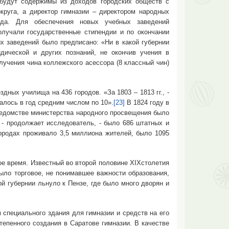
будут содержимы из доходов городских обществ с
круга, а директор гимназии – директором народных
зда. Для обеспечения новых учебных заведений
олучали государственные стипендии и по окончании
х заведений было предписано: «Ни в какой губернии
дической и других познаний, не окончив учения в
лучения чина коллежского асессора (8 классный чин)
ных училища на 436 городов. «За 1803 – 1813 гг., -
алось в год средним числом по 10».
[23]
В 1824 году в
 ведомстве министерства народного просвещения было
 - продолжает исследователь, - было 686 штатных и
городах проживало 3,5 миллиона жителей, было 1095
 время. Известный во второй половине XIXстолетия
ыло торговое, не понимавшее важности образования,
й губернии льнуло к Пензе, где было много дворян и
ециального здания для гимназии и средств на его
епенного создания в Саратове гимназии. В качестве