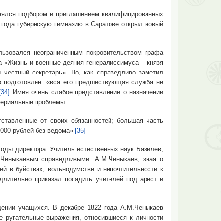
ялся подбором и приглашением квалифицированных
 года губернскую гимназию в Саратове открыл новый
овался неограниченным покровительством графа
а «Жизнь и военные деяния генералиссимуса – князя
 честный секретарь». Но, как справедливо заметил
о подготовлен: «вся его предшествующая служба не
[34]
Имея очень слабое представление о назначении
териальные проблемы.
вленные от своих обязанностей; большая часть
000 рублей без ведома».
[35]
ы директора. Учитель естественных наук Базилев,
 Ченыкаевым справедливыми. А.М.Ченыкаев, зная о
ей в буйствах, вольнодумстве и непочтительности к
лительно приказал посадить учителей под арест и
ии учащихся. В декабре 1822 года А.М.Ченыкаев
е ругательные выражения, относившиеся к личности