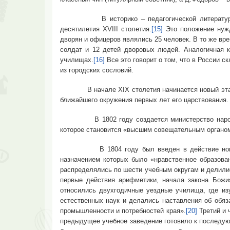
В историко – педагогической литературе слож
десятилетия XVIII столетия.
[15]
Это положение нужд
дворян и офицеров являлись 25 человек. В то же вре
солдат и 12 детей дворовых людей. Аналогичная к
училищах.
[16]
Все это говорит о том, что в России с
из городских сословий.
В начале XIX столетия начинается новый этап в 
ближайшего окружения первых лет его царствования.
В 1802 году создается министерство народного 
которое становится «высшим совещательным органом 
В 1804 году был введен в действие новый уста
назначением которых было «нравственное образован
распределялись по шести учебным округам и делилис
первые действия арифметики, начала закона Божи
относились двухгодичные уездные училища, где изу
естественных наук и делались наставления об обяз
промышленности и потребностей края».
[20]
Третий и 
предыдущее учебное заведение готовило к последую