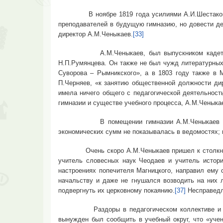
В ноябре 1819 года усилиями А.И.Шестакова в С
преподавателей в будущую гимназию, но довести дел
директор А.М.Ченыкаев.
[33]
А.М.Ченыкаев, был выпускником кадетского ко
Н.П.Румянцева. Он также не был чужд литературных
Суворова – Рымникского», а в 1803 году также в 
П.Черняев, «к занятию общественной должности ди
имела ничего общего с педагогической деятельност
гимназии и существе учебного процесса, А.М.Ченык
В помещении гимназии А.М.Ченыкаев заводит п
экономических сумм не показывалась в ведомостях; 
Очень скоро А.М.Ченыкаев пришел к столкновению
учитель словесных наук Чеодаев и учитель истор
настроениях попечителя Магницкого, направил ему 
начальству и даже не гнушался возводить на них 
подвергнуть их церковному покаянию.
[37]
Несправедл
Раздоры в педагогическом коллективе и произв
вынужден был сообщить в учебный округ, что «уче