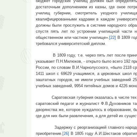
бюджет городских училищ должен был определять
достаточным дополнением из казны, где оное потре
училищ губернии, смотритель уездного училищ
квалифицированными кадрами в каждом университет
должны были прослужить в системе народного образ
спустя пять лет по устроении училищной части н
общественном или частном училище».
[22]
В 1809 год
требовался университетский диплом.
В 1809 году, т.е. через пять лет после принятия у
указывает П.Н.Милюков, - открыто было всего 192 пр
России, по словам В.И.Чарнолусского, «было 2118 с
1411 школ с 69629 учащимися, а церковных школ пр
заштатных городов, не имели учебных заведений 25
учебных заведений, 9954 питейных домов и 4226 мон
Саратовская губерния оказалась в числе тех реги
саратовский педагог и журналист Ф.В.Духовников т
дворянства же, которое нуждалось в образовании, б
где для них были развлечения, а для детей их сущес
Задержку с реорганизацией главного народного у
приобретение.
[26]
В 1805 году А.И.Шестаков обратил