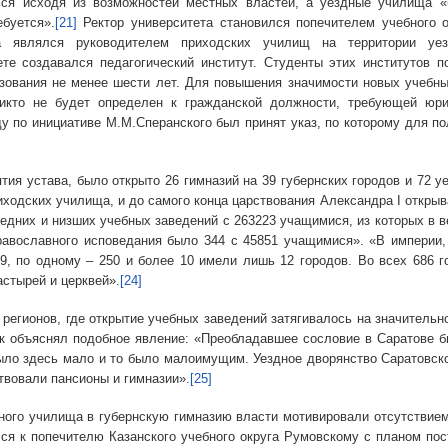
ся исходя из возможностей местных властей, а уездные училища «
буется».
[21]
Ректор университета становился попечителем учебного о
а являлся руководителем приходских училищ на территории уе
е создавался педагогический институт. Студенты этих институтов п
ования не менее шести лет. Для повышения значимости новых учебны
икто не будет определен к гражданской должности, требующей юри
у по инициативе М.М.Сперанского был принят указ, по которому для по
става, было открыто 26 гимназий на 39 губернских городов и 72 уезд
иходских училища, и до самого конца царствования Александра I открыв
редних и низших учебных заведений с 263223 учащимися, из которых в
авославного исповедания было 344 с 45851 учащимися». «В империи,
9, по одному – 250 и более 10 имели лишь 12 городов. Во всех 686 
астырей и церквей».
[24]
онов, где открытие учебных заведений затягивалось на значительное
ак объяснял подобное явление: «Преобладавшее сословие в Саратове б
ыло здесь мало и то было малоимущим. Уездное дворянство Саратовско
твовали пансионы и гимназии».
[25]
чилища в губернскую гимназию власти мотивировали отсутствием сп
ся к попечителю Казанского учебного округа Румовскому с планом пост