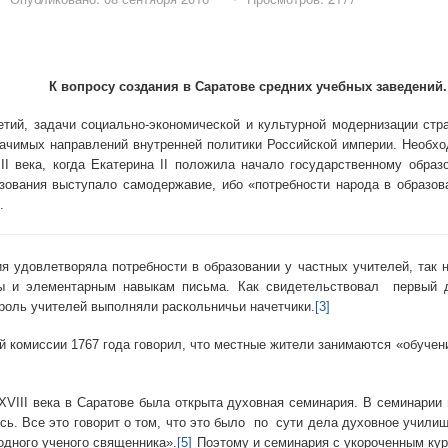
К вопросу создания в Саратове средних учебных заведений.
адачи социально-экономической и культурной модернизации стран
начимых направлений внутренней политики Российской империи. Необхо
века, когда Екатерина II положила начало государственному образо
ования выступало самодержавие, ибо «потребности народа в образов
.
летворяла потребности в образовании у частных учителей, так на
ры и элементарным навыкам письма. Как свидетельствовал первый
 роль учителей выполняли раскольничьи начетчики.
[3]
иссии 1767 года говорил, что местные жители занимаются «обучением
века в Саратове была открыта духовная семинария. В семинарии изу
сь. Все это говорит о том, что это было по сути дела духовное учили
одного ученого священника».
[5]
Поэтому и семинария с укороченным кур