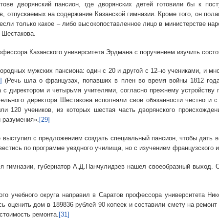
тове дворянский пансион, где дворянских детей готовили бы к по
в, отпускаемых на содержание Казанской гимназии. Кроме того, он пола
 если только какое – либо высокопоставленное лицо в министерстве на
 Шестакова.
ора Казанского университета Эрдмана с поручением изучить состоя
ых мужских пансиона: один с 20 и другой с 12–ю учениками, и мног
]
(Речь шла о французах, попавших в плен во время войны 1812 года
 с директором и четырьмя учителями, согласно прежнему устройству
ельного директора Шестакова исполняли свои обязанности честно и с
ли 120 учеников, из которых шестая часть дворянского происхожде
и разумения».
[29]
пил с предложением создать специальный пансион, чтобы дать воз
стись по программе уездного училища, но с изучением французского и
зии, губернатор А.Д.Панчулидзев нашел своеобразный выход. Он
ебного округа направил в Саратов профессора университета Николь
ь оценить дом в 189836 рублей 90 копеек и составили смету на ремон
 стоимость ремонта.
[31]