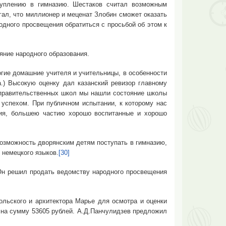
ступлению в гимназию. Шестаков считал возможным
гал, что миллионер и меценат Злобин сможет оказать
родного просвещения обратиться с просьбой об этом к
ние народного образования.
ие домашние учителя и учительницы, в особенности
.) Высокую оценку дал казанский ревизор главному
 правительственных школ мы нашли состояние школы
 успехом. При публичном испытании, к которому нас
ния, большею частию хорошо воспитанные и хорошо
можность дворянским детям поступать в гимназию,
 немецкого языков.
[30]
 решил продать ведомству народного просвещения
ского и архитектора Марье для осмотра и оценки
т на сумму 53605 рублей. А.Д.Панчулидзев предложил