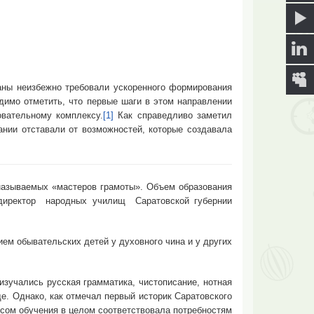
ы неизбежно требовали ускоренного формирования
димо отметить, что первые шаги в этом направлении
вательному комплексу.
[1]
Как справедливо заметил
ании отставали от возможностей, которые создавала
зываемых «мастеров грамоты». Объем образования
 директор народных училищ Саратовской губернии
 обывательских детей у духовного чина и у других
чались русская грамматика, чистописание, нотная
ще. Однако, как отмечал первый историк Саратовского
сом обучения в целом соответствовала потребностям