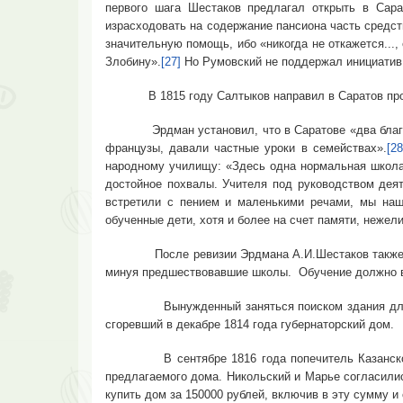
первого шага Шестаков предлагал открыть в Сара
израсходовать на содержание пансиона часть средст
значительную помощь, ибо «никогда не откажется...,
Злобину».
[27]
Но Румовский не поддержал инициатив
В 1815 году Салтыков направил в Саратов професс
Эрдман установил, что в Саратове «два благородн
французы, давали частные уроки в семействах».
[28
народному училищу: «Здесь одна нормальная школа
достойное похвалы. Учителя под руководством деят
встретили с пением и маленькими речами, мы наш
обученные дети, хотя и более на счет памяти, нежел
После ревизии Эрдмана А.И.Шестаков также высту
минуя предшествовавшие школы. Обучение должно ве
Вынужденный заняться поиском здания для гимна
сгоревший в декабре 1814 года губернаторский дом.
В сентябре 1816 года попечитель Казанского уч
предлагаемого дома. Никольский и Марье согласилис
купить дом за 150000 рублей, включив в эту сумму и