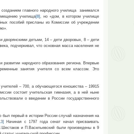
созданием главного народного училища занимался
змещению училища
[8]
, но «дом, в котором училище
ных пособий присланы из Комиссии об учреждении
ию».
ворянскими детьми, 14 – дети дворовых, 8 – дети
века, подчеркивал, что основная масса населения не
азвитии народного образования региона. Впервые
временные занятия учителя со всем классом. Это
чителей – 700, а обучающегося юношества – 19915
миссии состоит учительская гимназия, а в ней ныне
ельствовали о введении в России государственного
ыл первый в истории России случай назначения на
13]
Начиная с 1797 года сенат начал присваивать
И.Шестаков и П.Васильевский были произведены в 9
 статус учительской профессии.