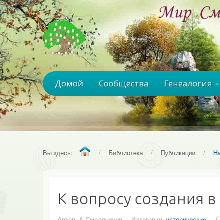
Домой
Сообщества
Генеалогия
Вы здесь:
/
Библиотека
/
Публикации
/
Н
К вопросу создания в
Автор:
А.Смолянинов
Категория:
исторические