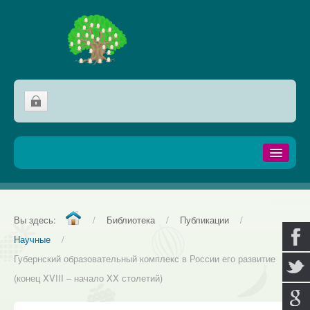
Домой
Сообщества
Вы здесь:
/
Библиотека
/
Публикации
/
Генеалогия
Научные
/
Губернский образовательный комплекс в России его развитие
Фамилии
(конец XVIII – начало XX столетий)
Микст