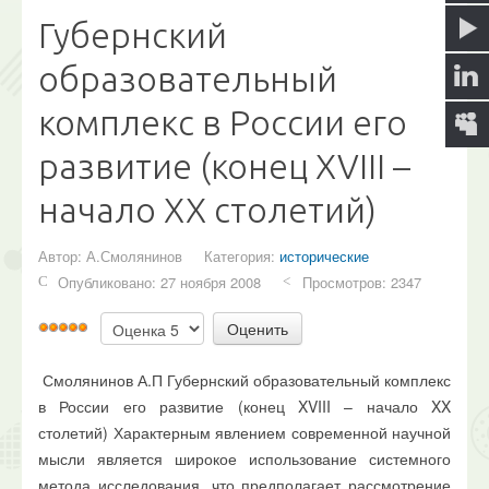
Библиотека
Губернский
AutorPage
образовательный
О сайте
комплекс в России его
Форум
развитие (конец XVIII –
начало XX столетий)
Ищем?
Автор:
А.Смолянинов
Категория:
исторические
Опубликовано: 27 ноября 2008
Просмотров: 2347
Пожалуйста,
Рейтинг:
оцените
5
/
5
Смолянинов А.П Губернский образовательный комплекс
в России его развитие (конец XVIII – начало XX
столетий) Характерным явлением современной научной
мысли является широкое использование системного
метода исследования, что предполагает рассмотрение