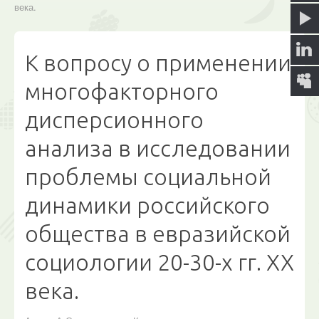
века.
Библиотека
AutorPage
К вопросу о применении
О сайте
многофакторного
Форум
дисперсионного
Ищем?
анализа в исследовании
проблемы социальной
динамики российского
общества в евразийской
социологии 20-30-х гг. ХХ
века.