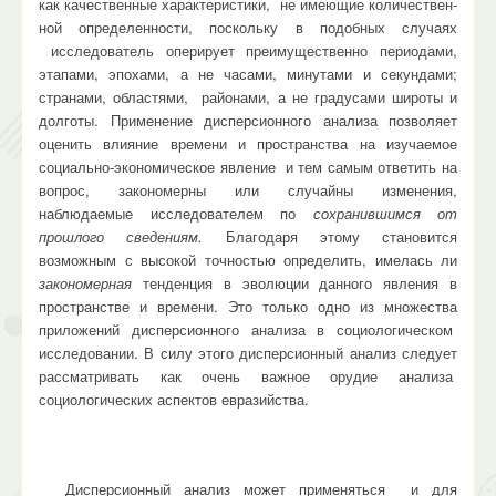
как качественные характеристики, не имеющие количествен­
ной определенности, поскольку в подобных случаях
исследователь оперирует пре­имущественно периодами,
этапами, эпохами, а не часами, минутами и секундами;
странами, областями, рай­онами, а не градусами широты и
долготы. Применение дисперсионного анализа позволяет
оценить влияние времени и пространства на изучаемое
социально-экономическое явление и тем самым ответить на
вопрос, закономерны или случайны изменения,
наблюдаемые ис­следователем по
сохранившимся от
прошлого сведениям.
Благо­даря этому становится
возможным с высокой точностью определить, имелась ли
закономерная
тенденция в эволю­ции данного явления в
пространстве и времени. Это только одно из множества
приложений дисперсионного анализа в социологическом
исследовании. В силу этого дисперсионный анализ следует
рассматривать как очень важное орудие анализа
социологических аспектов евразийства.
Дисперсионный анализ может применяться и для