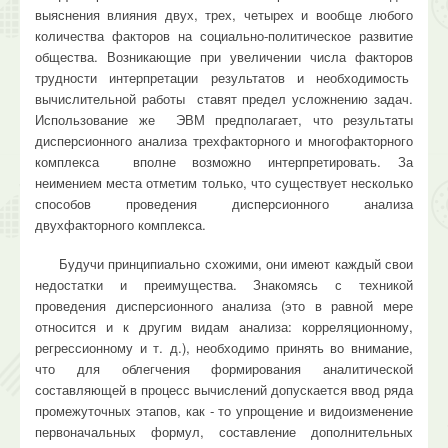
выяснения влияния двух, трех, четырех и вообще любого
количества факторов на социально-политическое развитие
общества. Возникающие при увеличении числа факторов
трудности интерпретации результатов и необходимость
вычислитель­ной работы ставят предел усложнению задач.
Использование же ЭВМ предполагает, что резуль­таты
дисперсионного анализа трехфакторного и многофакторного
комплекса вполне возможно интерпретировать. За
неимением места отметим только, что существует несколько
способов проведения дисперси­онного анализа
двухфакторного комплекса.
Будучи прин­ципиально схожими, они имеют каждый свои
недостатки и преимущества. Знакомясь с техникой
проведения дис­персионного анализа (это в равной мере
относится и к другим видам анализа: корреляционному,
регрессион­ному и т. д.), необходимо принять во внимание,
что для облегчения формирования аналитической
составляющей в процесс вычислений допускается вво­д ряда
промежуточных этапов, как - то упрощение и видоизменение
первоначальных фор­мул, составление до­полнительных