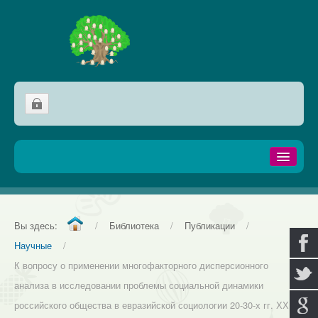
Домой
Сообщества
Вы здесь:
/
Библиотека
/
Публикации
/
Генеалогия
Научные
/
К вопросу о применении многофакторного дисперсионного
Фамилии
анализа в исследовании проблемы социальной динамики
Микст
российского общества в евразийской социологии 20-30-х гг. ХХ