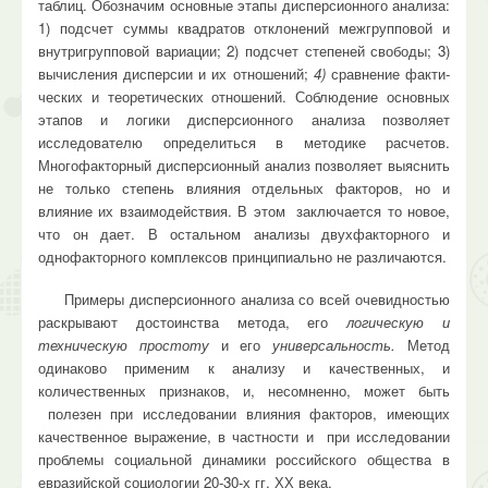
таблиц. Обозначим основные этапы дисперсионного анализа:
1) под­счет суммы квадратов отклонений межгрупповой и
внутригрупповой вариации; 2) подсчет степеней свободы; 3)
вычисления дисперсии и их отношений;
4)
сравнение факти­
ческих и теоретических отношений. Соблюдение основных
этапов и логики дисперсионного анализа позволяет
исследователю определиться в методике расчетов.
Многофакторный дисперсионный анализ позволяет выяснить
не только степень влияния отдельных факторов, но и
влияние их взаимодействия. В этом заключается то новое,
что он дает. В остальном анализы двухфакторного и
однофакторного комплексов принципиально не различаются.
Примеры дисперсионного анализа со всей очевидностью
раскрывают достоинства метода, его
логическую и
техническую простоту
и его
универсальность.
Метод
одинаково применим к анализу и качественных, и
количественных признаков, и, несомненно, может быть
полезен при исследовании влияния факторов, имеющих
качественное выражение, в частности и при исследовании
проблемы социальной динамики российского общества в
евразийской социологии 20-30-х гг. ХХ века.