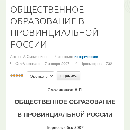
Библиотека
ОБЩЕСТВЕННОЕ
AutorPage
ОБРАЗОВАНИЕ В
О сайте
ПРОВИНЦИАЛЬНОЙ
Форум
РОССИИ
Ищем?
Автор:
А.Смолянинов
Категория:
исторические
Опубликовано: 17 января 2007
Просмотров: 1732
Пожалуйста,
Рейтинг:
оцените
5
/
5
Смолянинов А.П.
ОБЩЕСТВЕННОЕ ОБРАЗОВАНИЕ
В ПРОВИНЦИАЛЬНОЙ РОССИИ
Борисоглебск-2007