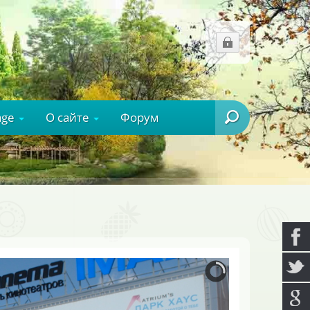
age
О сайте
Форум
Ищем?