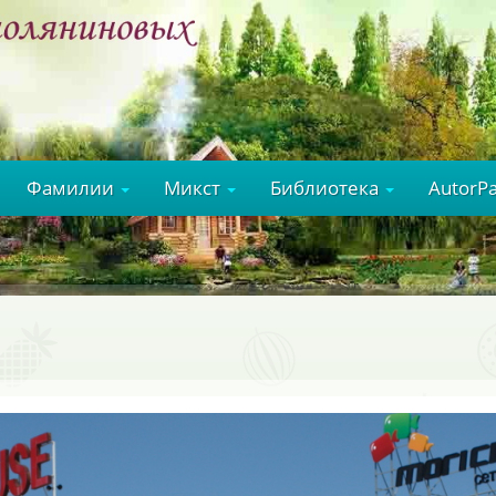
Фамилии
Микст
Библиотека
AutorP