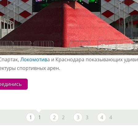
Спартак,
Локомотив
а и Краснодара показывающих удиви
ектуры спортивных арен.
оединись