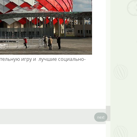
Наслаждайтесь кр
городов , размещ
Узнать бо
тельную игру и лучшие социально-
next