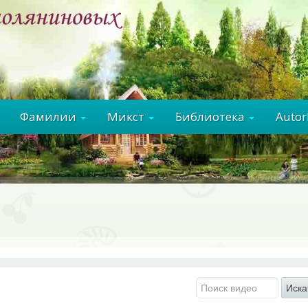
Фамилии
Микст
Библиотека
Auto
Иска