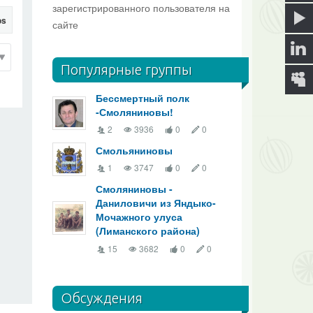
зарегистрированного пользователя на
os
сайте
Популярные группы
Бессмертный полк
-Смоляниновы!
2
3936
0
0
Смольяниновы
1
3747
0
0
Смоляниновы -
Даниловичи из Яндыко-
Мочажного улуса
(Лиманского района)
15
3682
0
0
Обсуждения