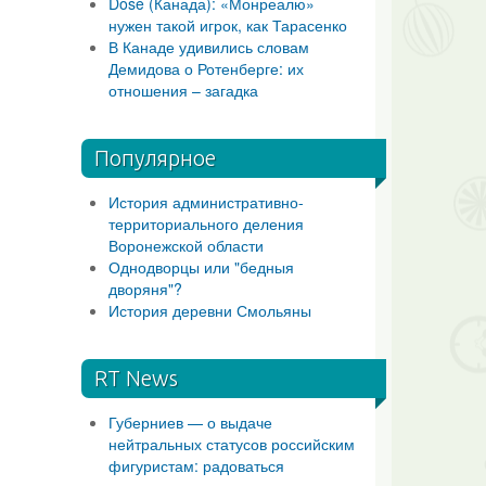
Dose (Канада): «Монреалю»
нужен такой игрок, как Тарасенко
В Канаде удивились словам
Демидова о Ротенберге: их
отношения – загадка
Популярное
История административно-
территориального деления
Воронежской области
Однодворцы или "бедныя
дворяня"?
История деревни Смольяны
RT News
Губерниев — о выдаче
нейтральных статусов российским
фигуристам: радоваться