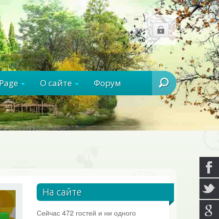
rPage
О сайте
Форум
Ищем?
На сайте
Сейчас 472 гостей и ни одного