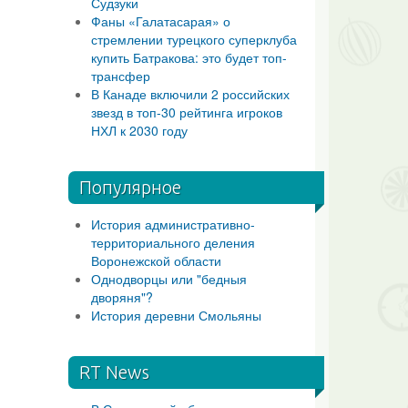
Судзуки
Фаны «Галатасарая» о
стремлении турецкого суперклуба
купить Батракова: это будет топ-
трансфер
В Канаде включили 2 российских
звезд в топ-30 рейтинга игроков
НХЛ к 2030 году
Популярное
История административно-
территориального деления
Воронежской области
Однодворцы или "бедныя
дворяня"?
История деревни Смольяны
RT News