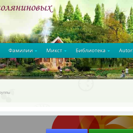
Фамилии
Микст
Библиотека
Auto
руппы