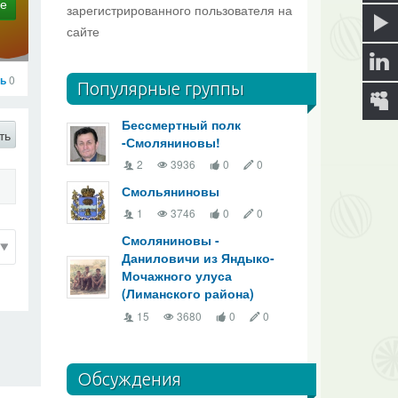
ие
зарегистрированного пользователя на
сайте
сь
0
Популярные группы
Бессмертный полк
ть
-Смоляниновы!
2
3936
0
0
Смольяниновы
1
3746
0
0
Смоляниновы -
Даниловичи из Яндыко-
Мочажного улуса
(Лиманского района)
15
3680
0
0
Обсуждения