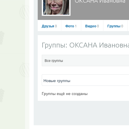
ОКСАНА Ивановна
Друзья
0
Фото
1
Видео
0
Группы
0
Группы: ОКСАНА Ивановн
Все группы
ОКСАНА Ивановна
Перейти в профиль
Добавить в друзья
Фото
Группы ещё не созданы