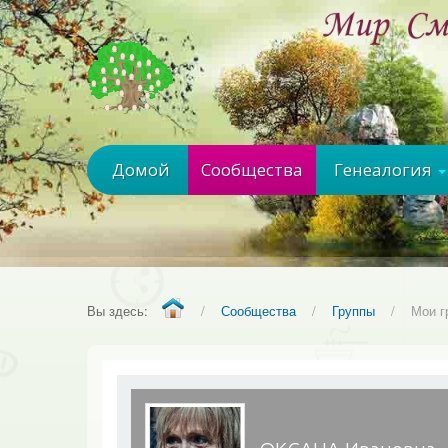
Домой
Сообщества
Генеалогия
Вы здесь:
/
Сообщества
/
Группы
/
Мои г