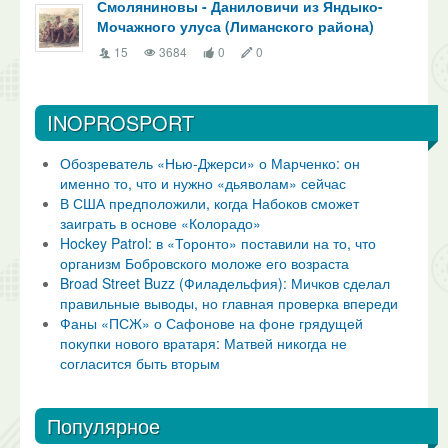
Смоляниновы - Даниловичи из Яндыко-
Мочажного улуса (Лиманского района)
15
3684
0
0
INOPROSPORT
Обозреватель «Нью-Джерси» о Марченко: он
именно то, что и нужно «дьяволам» сейчас
В США предположили, когда Набоков сможет
заиграть в основе «Колорадо»
Hockey Patrol: в «Торонто» поставили на то, что
организм Бобровского моложе его возраста
Broad Street Buzz (Филадельфия): Мичков сделал
правильные выводы, но главная проверка впереди
Фаны «ПСЖ» о Сафонове на фоне грядущей
покупки нового вратаря: Матвей никогда не
согласится быть вторым
Популярное